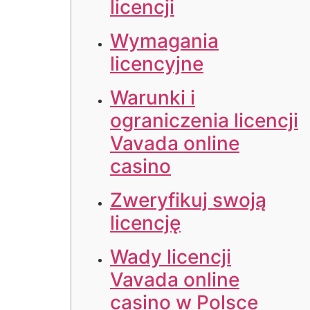
licencji
Wymagania
licencyjne
Warunki i
ograniczenia licencji
Vavada online
casino
Zweryfikuj swoją
licencję
Wady licencji
Vavada online
casino w Polsce