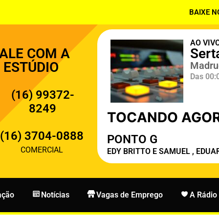
BAIXE N
FALE COM A
ESTÚDIO
(16) 99372-
8249
TOCANDO AGO
(16) 3704-0888
COMERCIAL
ação
Notícias
Vagas de Emprego
A Rádio