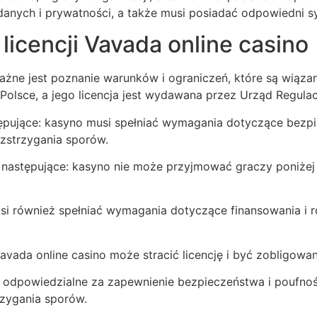
anych i prywatności, a także musi posiadać odpowiedni sy
licencji Vavada online casino
ażne jest poznanie warunków i ograniczeń, które są wiązane
Polsce, a jego licencja jest wydawana przez Urząd Regulacj
stępujące: kasyno musi spełniać wymagania dotyczące bezp
ozstrzygania sporów.
ą następujące: kasyno nie może przyjmować graczy poniżej 
si również spełniać wymagania dotyczące finansowania i r
vada online casino może stracić licencję i być zobligowan
t odpowiedzialne za zapewnienie bezpieczeństwa i poufnoś
rzygania sporów.