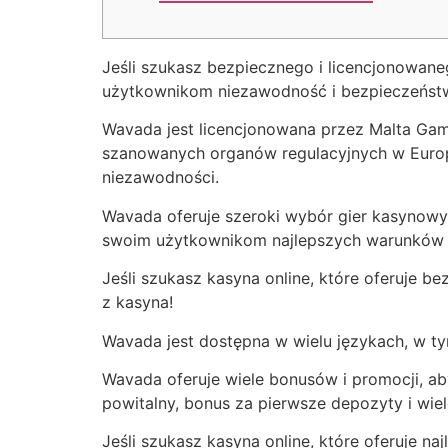
Jeśli szukasz bezpiecznego i licencjonowan
użytkownikom niezawodność i bezpieczeńst
Wavada jest licencjonowana przez Malta Gami
szanowanych organów regulacyjnych w Europi
niezawodności.
Wavada oferuje szeroki wybór gier kasynowych
swoim użytkownikom najlepszych warunków do
Jeśli szukasz kasyna online, które oferuje b
z kasyna!
Wavada jest dostępna w wielu językach, w tym
Wavada oferuje wiele bonusów i promocji, 
powitalny, bonus za pierwsze depozyty i wiel
Jeśli szukasz kasyna online, które oferuje na