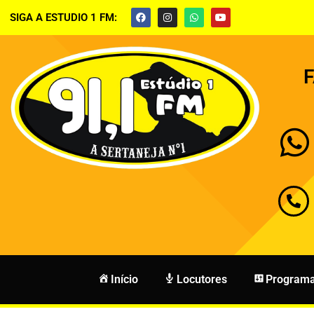
SIGA A ESTUDIO 1 FM:
Início
Locutores
Program