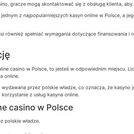
no, gracze mogą skontaktować się z obsługą klienta, aby
 jednym z najpopularniejszych kasyn online w Polsce, a je
si również spełniać wymagania dotyczące finansowania i r
cję
nline casino w Polsce, to jesteś w odpowiednim miejscu. L
a online.
st wydawana przez polskie władze, co oznacza, że kasyno j
korzystanie z usług kasyna online.
ne casino w Polsce
z polskie władze.