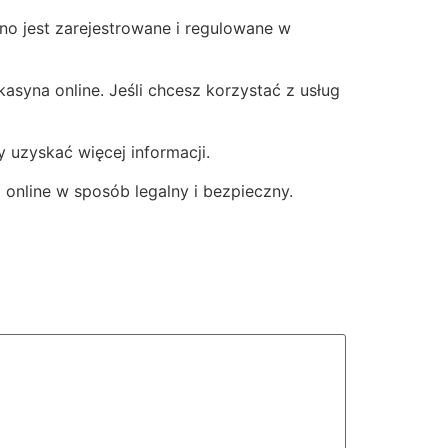
yno jest zarejestrowane i regulowane w
asyna online. Jeśli chcesz korzystać z usług
 uzyskać więcej informacji.
 online w sposób legalny i bezpieczny.