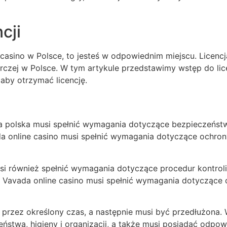
cji
e casino w Polsce, to jesteś w odpowiednim miejscu. Licen
rczej w Polsce. W tym artykule przedstawimy wstęp do lice
 aby otrzymać licencję.
 polska musi spełnić wymagania dotyczące bezpieczeństwa,
a online casino musi spełnić wymagania dotyczące ochrony
usi również spełnić wymagania dotyczące procedur kontroli
, Vavada online casino musi spełnić wymagania dotyczące 
 przez określony czas, a następnie musi być przedłużona. W
stwa, higieny i organizacji, a także musi posiadać odpowi